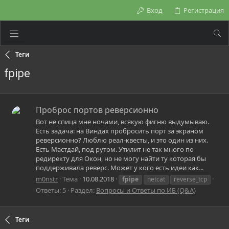
Вход
Регистрация
Теги
fpipe
Проброс портов реверсионно
Вот не спица мне ночами, всякую фигню выдумываю.
Есть задача: на Виндах пробросить порт за экраном
реверсионно? Люблю реал-квесты, и это один из них.
Есть Мастдай, под рутом. Утилит не так много по
редиректу для Окон, но не могу найти ту которая бы
поддерживала реверс. Может у кого есть идеи как...
m0nstr
Тема
10.08.2018
fpipe
netcat
reverse_tcp
Ответы: 5
Раздел:
Вопросы и Ответы по ИБ (Q&A)
Теги