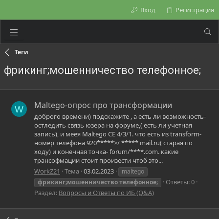
Вход
Регистрация
Теги
фрикинг;мошенничество телефонное;
Maltego-опрос про трансформации
W
доброго времени) подскажите , а есть ли возможность-
остледить связь юзера на форуме,( есть ли учетная
запись), и меея Maltego CE 4/3/1. что есть из transform-
номер телефона 920*****>/ ***** mail.ru( старая по
ходу) и конечная точка- forum/****.com. какие
трансофмации стоит произести чтоб это...
WorkZ21
Тема
03.02.2023
maltego
Ответы: 0
фрикинг;мошенничество
телефонное;
Раздел:
Вопросы и Ответы по ИБ (Q&A)