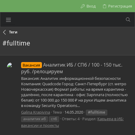
Вход
Регистрация
Теги
#fulltime
Аналитик ИБ / СПб / 100 - 150 тыс.
Вакансия
руб. /релоцируем
Вакансия: Аналитик информационной безопасности
Компания: Quadсode Город: Санкт-Петербург (ст. метро
Новочеркасская) Формат работы: на время карантина -
удалённо, после карантина - офис Зарплата (полностью
белая): от 100 000 до 150 000 ₽ на руки Ищем аналитика
в команду Security Operations...
Galina Krapivina
Тема
14.05.2020
#fulltime
Ответы: 4
Раздел:
Карьера в ИБ:
аналитик иб
спб
вакансии и проекты