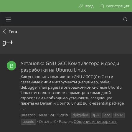
Вход
Регистрация
Теги
g++
Установка GNU GCC Компилятора и среды
B
разработки на Ubuntu Linux
Как установить компилятор GNU / GCC (C и C ++) и
связанные с ним инструменты (например, make,
debugger, man pages) в операционной системе Ubuntu
Linux с использованием параметров командной
строки? Вам необходимо установить следующие
пакеты на Debian и Ubuntu Linux: Build-essential package
–...
BKeaton
Тема
24.11.2019
dpkg-dev
g++
gcc
linux
Ответы: 0
Раздел:
Общение и нетворкинг
ubuntu