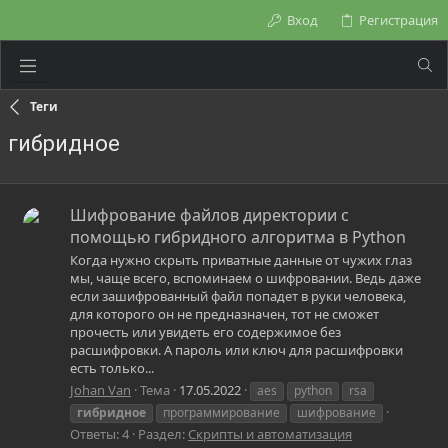
Вход
Регистрация
Теги
гибридное
Шифрование файлов директории с
помощью гибридного алгоритма в Python
Когда нужно скрыть приватные данные от чужих глаз
мы, чаще всего, вспоминаем о шифровании. Ведь даже
если зашифрованный файл попадет в руки человека,
для которого он не предназначен, тот не сможет
прочесть или увидеть его содержимое без
расшифровки. А пароль или ключ для расшифровки
есть только...
Johan Van
Тема
17.05.2022
aes
python
rsa
гибридное
программирование
шифрование
Ответы: 4
Раздел:
Скрипты и автоматизация