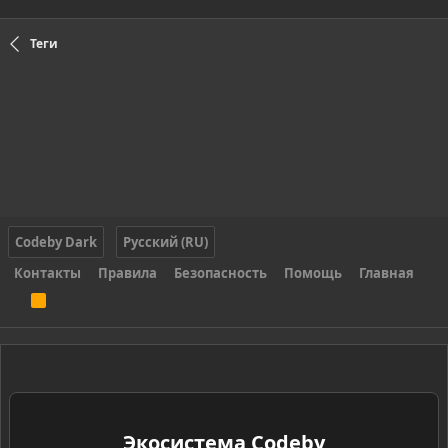
Теги
Codeby Dark
Русский (RU)
Контакты
Правила
Безопасность
Помощь
Главная
R
S
S
Экосистема Codeby