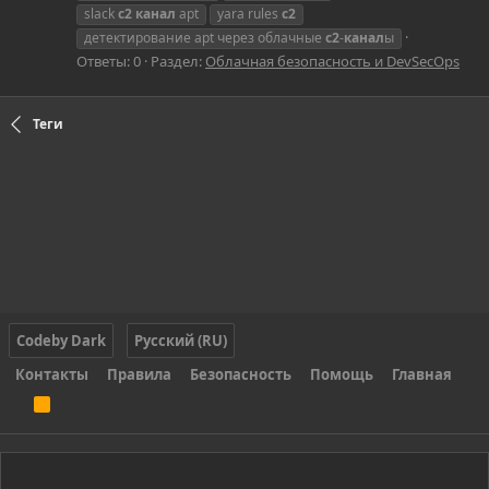
slack
c2
канал
apt
yara rules
c2
детектирование apt через облачные
c2
-
канал
ы
Ответы: 0
Раздел:
Облачная безопасность и DevSecOps
Теги
Codeby Dark
Русский (RU)
Контакты
Правила
Безопасность
Помощь
Главная
R
S
S