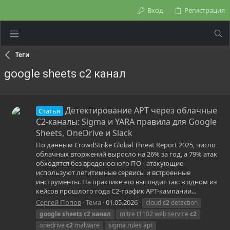
Вход
Регистрация
Теги
google sheets c2 канал
Детектирование APT через облачные
Статья
C2-каналы: Sigma и YARA правила для Google
Sheets, OneDrive и Slack
По данным CrowdStrike Global Threat Report 2025, число
облачных вторжений выросло на 26% за год, а 79% атак
обходятся без вредоносного ПО - атакующие
используют легитимные сервисы и встроенные
инструменты. На практике это выглядит так: в одном из
кейсов прошлого года C2-трафик APT-кампании...
Сергей Попов
Тема
01.05.2026
cloud
c2
detection
google
sheets
c2
канал
mitre t1102 web service
c2
onedrive
c2
malware
sigma rules apt