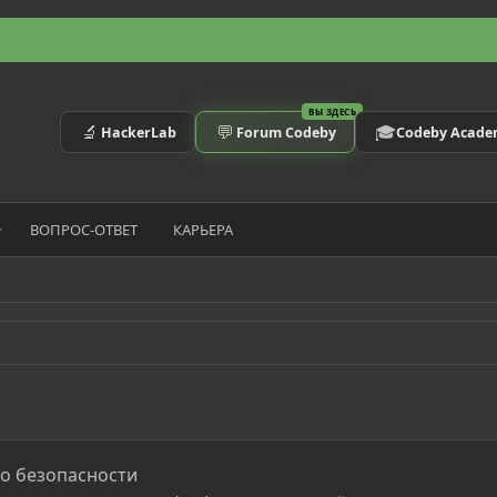
ВЫ ЗДЕСЬ
🔬
💬
🎓
HackerLab
Forum Codeby
Codeby Acad
ВОПРОС-ОТВЕТ
КАРЬЕРА
по безопасности