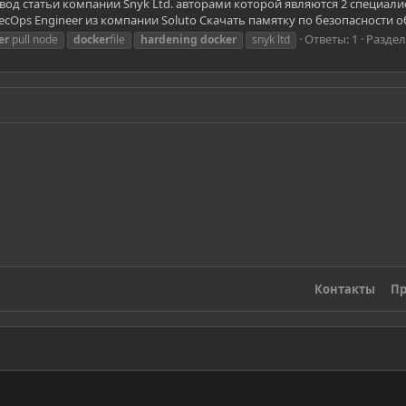
д статьи компании Snyk Ltd. авторами которой являются 2 специалиста:
ecOps Engineer из компании Soluto Скачать памятку по безопасности об
Ответы: 1
Раздел
er
pull node
docker
file
hardening
docker
snyk ltd
Контакты
Пр