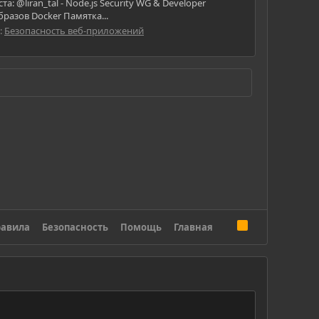
 @liran_tal - Node.js Security WG & Developer
разов Docker Памятка...
:
Безопасность веб-приложений
R
авила
Безопасность
Помощь
Главная
S
S