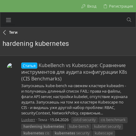
Вход
Регистрация
Теги
hardening kubernetes
KubeBench vs Kubescape: Сравнение
Статья
инструментов для аудита конфигурации K8s
(CIS Benchmarks)
Запускаешь kube-bench на свежем кластере kubeadm -
и получаешь длинный список FAIL: права на файлы,
флаги API server, настройки kubelet, отсутствие журнала
аудита. Запускаешь на том же кластере Kubescape по
CIS - и видишь уже другой набор проблем: RBAC,
securityContext, NetworkPolicy, сервисные...
Luxkerr
Тема
15.04.2026
ci/cd security
cis benchmark
hardening
kubernetes
kube-bench
kubelet security
kubernetes
cis
kubernetes
security
kubescape