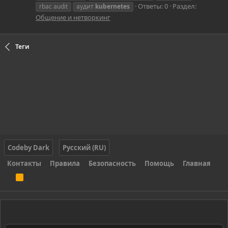
Ответы: 0
Раздел:
rbac audit
аудит
kubernetes
Общение и нетворкинг
Теги
Codeby Dark
Русский (RU)
Контакты
Правила
Безопасность
Помощь
Главная
R
S
S