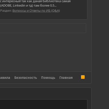
с интересный так как даная библиотека самая
OBE, Linkedin и тд) там более 0.5...
Раздел:
Вопросы и Ответы по ИБ (Q&A)
R
авила
Безопасность
Помощь
Главная
S
S