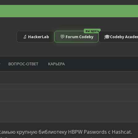
ВЫ ЗДЕСЬ
🔬
💬
🎓
HackerLab
Forum Codeby
Codeby Acad
ВОПРОС-ОТВЕТ
КАРЬЕРА
самыю крупную библиотеку HBPW Paswords с Hashcat.