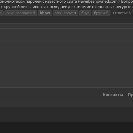
 библиотекой паролей с известного сайта Haveibeenpwned.com.? Вопро
 крупнейших сливов за последнее десятилетие с серьезных ресурсов (AD
Ответы: 5
t
haveibeenpwned
hbpw
sha1 convert
брут
брут wifi
Контакты
Пр