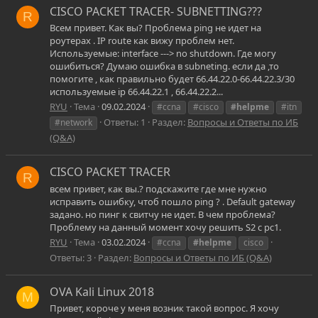
CISCO PACKET TRACER- SUBNETTING???
R
Всем привет. Как вы? Проблема ping не идет на
роутерах . IP route как вижу проблем нет.
Используемые: interface ---> no shutdown. Где могу
ошибиться? Думаю ошибка в subneting. если да ,то
помогите , как правильно будет 66.44.22.0-66.44.22.3/30
используемые ip 66.44.22.1 , 66.44.22.2...
RYU
Тема
09.02.2024
#ccna
#cisco
#helpme
#itn
Ответы: 1
Раздел:
Вопросы и Ответы по ИБ
#network
(Q&A)
CISCO PACKET TRACER
R
всем привет, как вы.? подскажите где мне нужно
исправить ошибку, чтоб пошло ping ? . Default gateway
задано. но пинг к свитчу не идет. В чем проблема?
Проблему на данный момент хочу решить S2 c pc1.
RYU
Тема
03.02.2024
#ccna
#helpme
cisco
Ответы: 3
Раздел:
Вопросы и Ответы по ИБ (Q&A)
OVA Kali Linux 2018
M
Привет, короче у меня возник такой вопрос. Я хочу