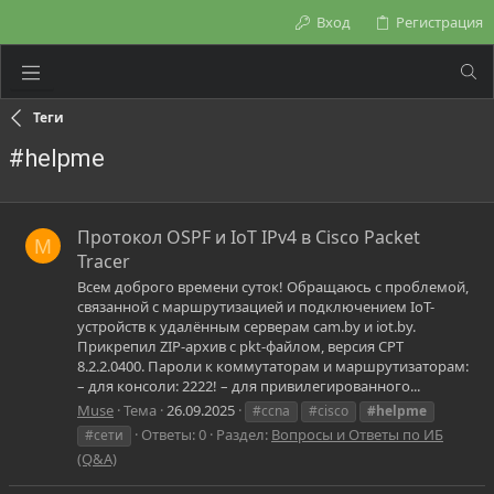
Вход
Регистрация
Теги
#helpme
Протокол OSPF и IoT IPv4 в Cisco Packet
M
Tracer
Всем доброго времени суток! Обращаюсь с проблемой,
связанной с маршрутизацией и подключением IoT-
устройств к удалённым серверам cam.by и iot.by.
Прикрепил ZIP-архив с pkt-файлом, версия CPT
8.2.2.0400. Пароли к коммутаторам и маршрутизаторам:
– для консоли: 2222! – для привилегированного...
Muse
Тема
26.09.2025
#ccna
#cisco
#helpme
Ответы: 0
Раздел:
Вопросы и Ответы по ИБ
#сети
(Q&A)