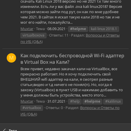
скачать Kali Linux 2018 версию но не 2021 т.к там много
изменили. Есть ли у вас файл .ova kali linux2018? Версия
которая можно зайти под рут, он как по мне удобнее
чем 2021. В сайтах я искал такую кали 2018 но так и не
мог его найти, пожалуйста...
Muxtar
Тема
08.09.2021
#helpme
kali linux 2018.1
Ответы: 11
Раздел:
Вопросы и Ответы
virtualboxova
по ИБ (Q&A)
Как подключить беспроводной Wi-Fi адаптер
M
в Virtual Box на Кали?
Всем привет, недавно закачал кали на VirtualBox, все
прекрасно работает. Но я хочу подключить свой
ВНЕШНИЙ wifi адаптер на кали, я смотрел разные
статьи,видео и т.д ничего не понял(n). Но, когда я
захожу (Virtualbox) в пункт USB и нажимаю добавить то
у меня должны быть устройства, место этого...
Muxtar
Тема
31.07.2021
#help
#helpme
#kalilinux
Ответы: 0
Раздел:
Вопросы и Ответы по
#virtualbox
ИБ (Q&A)
Теги