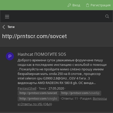
Вход
Регистрация
Теги
http://prntscr.com/sovcet
Hashcat ПОМОГИТЕ SOS
P
Доброго времени суток уважаемые форумчане пишу
сюда как в последнию инстанцию с мольбой о помощи
. Пожалуйста не пройдите мимо слёзно прошу имеем
безрайзерная мать onda 250 на 8 слотов , процессор
intel celeron cpu G3900 2.8@GHz , ОЗУ 4 Гига . 3
видеокарты AMD RADEON RX 580 8 gb. ОС винда...
PentestShell
Тема
27.05.2020
http:
//
prntscr.com
/
sovcet
http:
//
prntscr.com
/sove6p
Ответы: 11
Раздел:
Вопросы
http:
//
prntscr.com
/sovgbs
и Ответы по ИБ (Q&A)