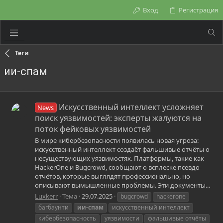
Вход
Регистрация
Теги
ии-спам
Искусственный интеллект усложняет
News
поиск уязвимостей: эксперты жалуются на
поток фейковых уязвимостей
В мире кибербезопасности появилась новая угроза:
искусственный интеллект создаёт фальшивые отчёты о
несуществующих уязвимостях. Платформы, такие как
HackerOne и Bugcrowd, сообщают о всплеске псевдо-
отчётов, которые выглядят профессионально, но
описывают вымышленные проблемы. Эти документы...
Luxkerr
Тема
29.07.2025
bugcrowd
hackerone
багбаунти
ии-спам
искусственный интеллект
кибербезопасность
уязвимости
фальшивые отчёты