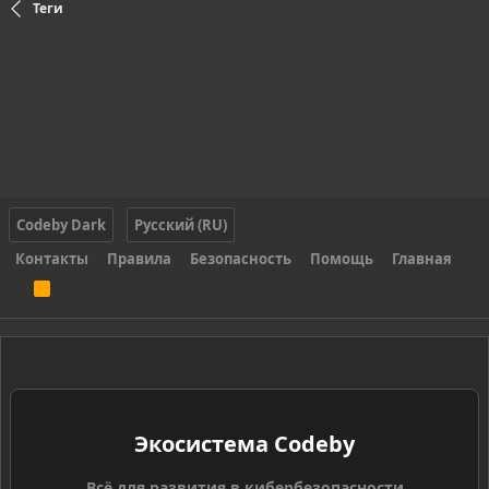
Теги
Codeby Dark
Русский (RU)
Контакты
Правила
Безопасность
Помощь
Главная
R
S
S
Экосистема Codeby
Всё для развития в кибербезопасности