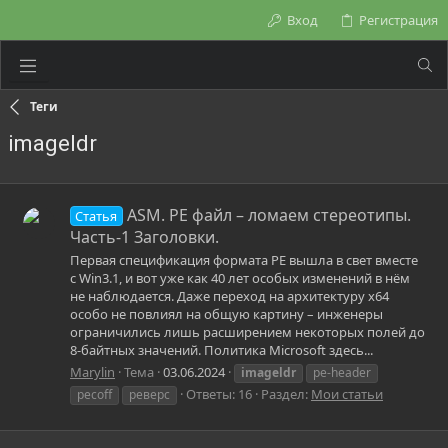
Вход
Регистрация
Теги
imageldr
ASM. РЕ файл – ломаем стереотипы.
Статья
Часть-1 Заголовки.
Первая спецификация формата РЕ вышла в свет вместе
с Win3.1, и вот уже как 40 лет особых изменений в нём
не наблюдается. Даже переход на архитектуру х64
особо не повлиял на общую картину – инженеры
ограничились лишь расширением некоторых полей до
8-байтных значений. Политика Microsoft здесь...
Marylin
Тема
03.06.2024
imageldr
pe-header
Ответы: 16
Раздел:
Мои статьи
pecoff
реверс