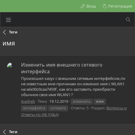
Вход
Регистрация
Теги
имя
Изменить имя внешнего сетевого
интерфейса
Произошел казус с внешним сетевым интерфейсом,по
не известным мне причинам он изменил имя с WLAN1
на wlx00c0caa7459f , как его заставить преобрести
обычное свое имя WLAN1 ?
loadreb
Тема
19.12.2019
изменить
имя
Ответы: 5
Раздел:
Вопросы и
интерфейса
сетевого
Ответы по ИБ (Q&A)
Теги