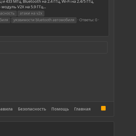
3 МГц, Bluetooth на 2.4 ГГц, Wi-Fi на 2.4/5 ГГц,
модуль V2X на 5.9 ГГц...
пасность
атаки на v2x
Ответы: 0
обиля
уязвимости bluetooth автомобиля
R
авила
Безопасность
Помощь
Главная
S
S