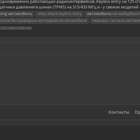
новременно работающих радиоинтерфейсов. Keyless entry на 125 кГц и 43
атчики давления в шинах (TPMS) на 315/433 МГц и - у свежих моделей - 
hing
автомобиль
relay attack keyless entry
автомобиль
ная кибербезо
взлом беспроводных интерфейсов автомобиля
перехват сигнала автом
а проникновение
Контакты
Пр