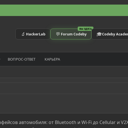
ВЫ ЗДЕСЬ
🔬
💬
🎓
HackerLab
Forum Codeby
Codeby Acad
ВОПРОС-ОТВЕТ
КАРЬЕРА
йсов автомобиля: от Bluetooth и Wi-Fi до Cellular и V2