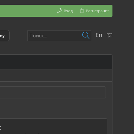
Вход
Регистрация
En
emy
X