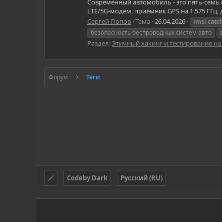
Современный автомобиль - это пять-семь од
LTE/5G-модем, приёмник GPS на 1.575 ГГц, д
Сергей Попов
Тема
26.04.2026
imsi
catc
безопасность беспроводных систем авто
Раздел:
Этичный хакинг и тестирование н
Форум
Теги
Codeby Dark
Русский (RU)