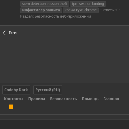
siem detection session theft
tpm session binding
Ответы: 0
инфостилер
защита
кража куки chrome
Раздел:
Безопасность веб-приложений
Теги
Codeby Dark
Русский (RU)
Контакты
Правила
Безопасность
Помощь
Главная
R
S
S