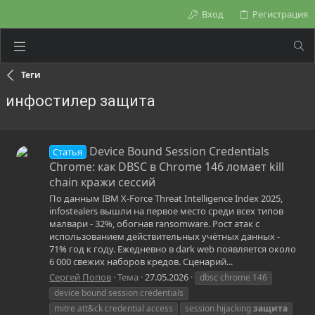
Вход
Регистрация
Теги
инфостилер защита
Device Bound Session Credentials
Статья
Chrome: как DBSC в Chrome 146 ломает kill
chain кражи сессий
По данным IBM X-Force Threat Intelligence Index 2025,
infostealers вышли на первое место среди всех типов
малвари - 32%, обогнав ransomware. Рост атак с
использованием действительных учётных данных -
71% год к году. Ежедневно в dark web появляется около
6 000 свежих наборов кредов. Сценарий...
Сергей Попов
Тема
27.05.2026
dbsc chrome 146
device bound session credentials
mitre att&ck credential access
session hijacking
защита