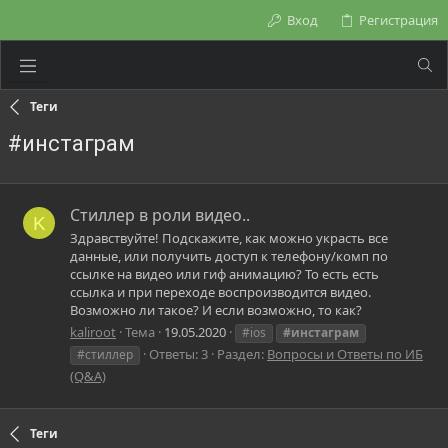
Вход
Регистрация
Теги
#инстаграм
Стиллер в роли видео..
K
Здравствуйте! Подскажите, как можно украсть все
данные, или получить доступ к телефону/комп по
ссылке на видео или гиф анимацию? То есть есть
ссылка и при переходе воспроизводится видео.
Возможно ли такое? И если возможно, то как?
kaliroot
Тема
19.05.2020
#ios
#инстаграм
Ответы: 3
Раздел:
Вопросы и Ответы по ИБ
#стиллер
(Q&A)
Теги