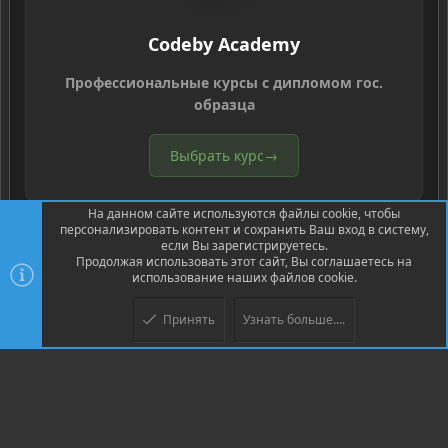
Codeby Academy
Профессиональные курсы с дипломом гос.
образца
Выбрать курс
→
На данном сайте используются файлы cookie, чтобы
персонализировать контент и сохранить Ваш вход в систему,
если Вы зарегистрируетесь.
Продолжая использовать этот сайт, Вы соглашаетесь на
использование наших файлов cookie.
®
Community platform by XenForo
© 2010-2026 XenForo Ltd.
Перевод
®
от Jumuro
Принять
Узнать больше....
Верх
Низ
XenPorta 2 PRO
© Jason Axelrod of
8WAYRUN