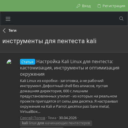
Вход
Регистрация
Теги
инструменты для пентеста kali
Настройка Kali Linux для пентеста:
Статья
кастомизация, инструменты и оптимизация
окружения
Kali Linux из коробки - заготовка, а не рабочий
инструмент. Дефолтный shell без алиасов, пустая
домашняя директория, 600 с лишним
предустановленных утилит - из которых на реальном
проекте пригодятся от силы два десятка. Я настраивал
окружения на Kali и Parrot десятки раз: bare metal,
VirtualBox...
Сергей Попов
Тема
30.04.2026
kali
linux
для
начинающих пентестеров