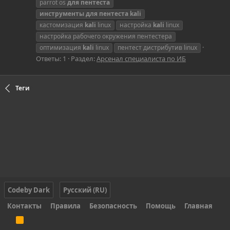
parrot os
для
пентеста
инструменты
для
пентеста
kali
кастомизация
kali
linux
настройка
kali
linux
настройка рабочего окружения пентестера
оптимизация
kali
linux
пентест дистрибутив linux
Ответы: 1
Раздел:
Арсенал специалиста по ИБ
Теги
Codeby Dark
Русский (RU)
Контакты
Правила
Безопасность
Помощь
Главная
R
S