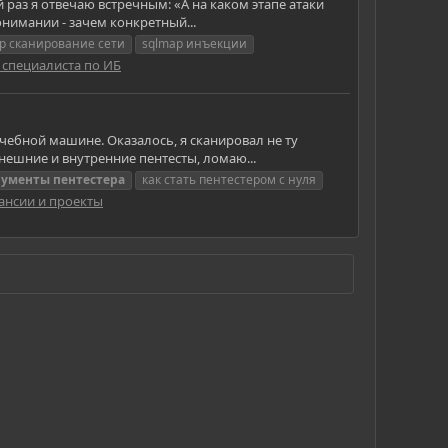
раз я отвечаю встречным: «А на каком этапе атаки
нимании - зачем конкретный...
p сканирование сети
sqlmap инъекции
 специалиста по ИБ
учебной машине. Оказалось, я сканировал не ту
внешние и внутренние пентесты, ломаю...
рументы
пентестера
как стать пентестером с нуля
кансии и проекты