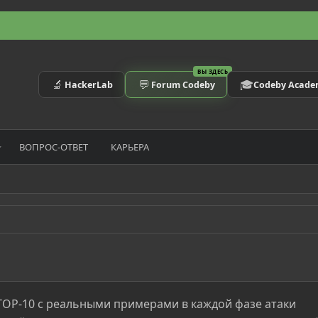
ВЫ ЗДЕСЬ
🔬
💬
🎓
HackerLab
Forum Codeby
Codeby Acad
ВОПРОС-ОТВЕТ
КАРЬЕРА
TOP-10 с реальными примерами в каждой фазе атаки