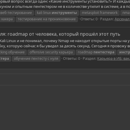
рвый вопрос всегда один: «Какие инструменты установить?» И каждый 
ном и опытным пентестером не в количестве утилит в системе, а в по
e веб-тестирование
kali linux
инструменты
metasploit framework
nma
Ответы: 0
Раздел:
Арсенал
ы
хакера
тестирование на проникновение
уля: roadmap от человека, который прошёл этот путь
Kali Linux и не понимал, почему Nmap не находит открытые порты на 
бку, которую сейчас я бы увидел за десять секунд. Сегодня я провожу 
acking обучение
offensive security карьера
roadmap
пентестера
инст
Ответы: 0
Раздел:
Карьера в ИБ: ва
стера
обучение пентесту с нуля