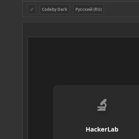
Codeby Dark
Русский (RU)
🔬
HackerLab