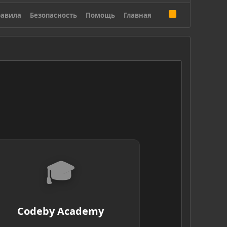
R
авила
Безопасность
Помощь
Главная
S
S
🎓
Codeby Academy