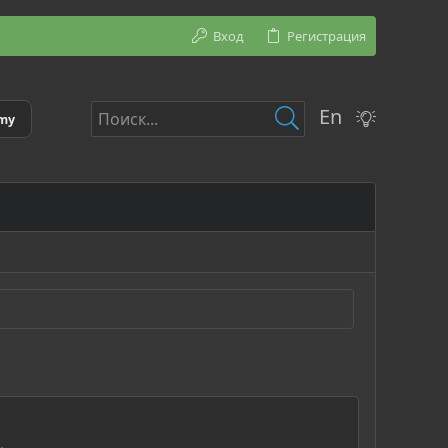
Вход
Регистрация
En
emy