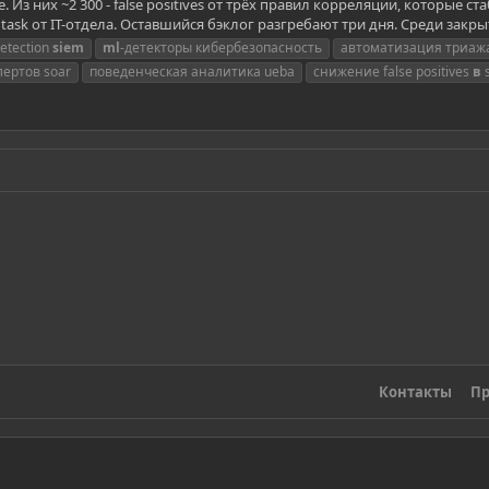
е. Из них ~2 300 - false positives от трёх правил корреляции, которые
ask от IT-отдела. Оставшийся бэклог разгребают три дня. Среди закрыты
etection
siem
ml
-детекторы кибербезопасность
автоматизация триаж
лертов soar
поведенческая аналитика ueba
снижение false positives
в
Контакты
Пр