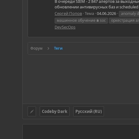
В очереди SIEM - 2 847 алертов за выходны
обновлении антивирусных баз и scheduled t
Сергей Попов
Тема
04.06.2026
anomaly d
машинное обучение
в
soc
оркестрация а
DevSecOps
Форум
Теги
Codeby Dark
Русский (RU)