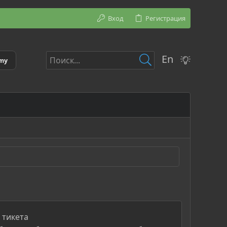
Вход
Регистрация
En
emy
 тикета