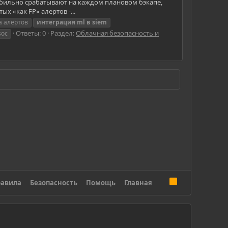
 стабильно срабатывают на каждом плановом бэкапе,
х «как FP» алертов -...
а алертов
интеграция
ml
в
siem
Ответы: 0
Раздел:
Облачная безопасность и
soc
R
авила
Безопасность
Помощь
Главная
S
S