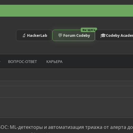
ВЫ ЗДЕСЬ
🔬
💬
🎓
HackerLab
Forum Codeby
Codeby Acad
ВОПРОС-ОТВЕТ
КАРЬЕРА
 SOC: ML-детекторы и автоматизация триажа от алерта до