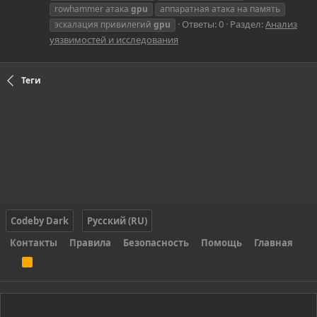
rowhammer атака
gpu
аппаратная атака на память
Ответы: 0
Раздел:
Анализ
эскалация привилегий
gpu
уязвимостей и исследования
Теги
Codeby Dark
Русский (RU)
Контакты
Правила
Безопасность
Помощь
Главная
R
S
S