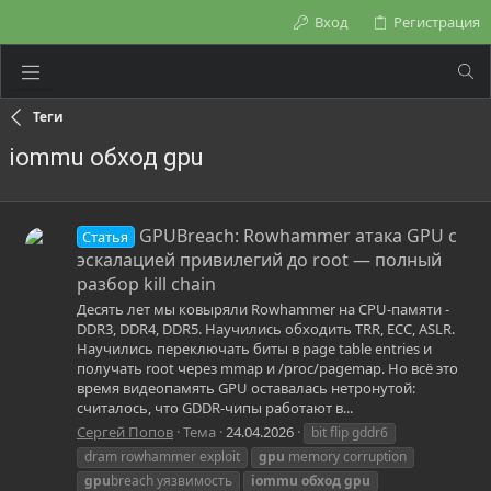
Вход
Регистрация
Теги
iommu обход gpu
GPUBreach: Rowhammer атака GPU с
Статья
эскалацией привилегий до root — полный
разбор kill chain
Десять лет мы ковыряли Rowhammer на CPU-памяти -
DDR3, DDR4, DDR5. Научились обходить TRR, ECC, ASLR.
Научились переключать биты в page table entries и
получать root через mmap и /proc/pagemap. Но всё это
время видеопамять GPU оставалась нетронутой:
считалось, что GDDR-чипы работают в...
Сергей Попов
Тема
24.04.2026
bit flip gddr6
dram rowhammer exploit
gpu
memory corruption
gpu
breach уязвимость
iommu
обход
gpu