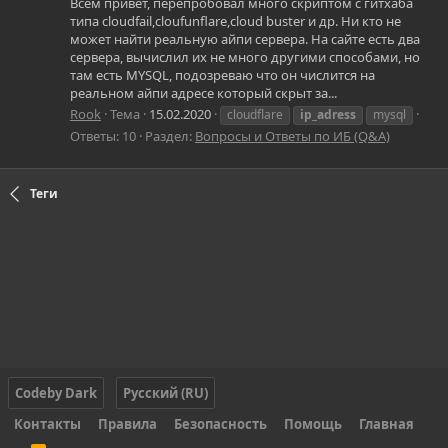
Всем привет, перепробовал много скриптом с гитхаба
типа cloudfail,cloufunflare,cloud buster и др. Ни кто не
может найти реальную айпи сервера. На сайте есть два
сервера, вычислил их не много другими способами, но
там есть MYSQL, подозреваю что он числится на
реальном айпи адресе который скрыт за...
Rook
Тема
15.02.2020
cloudflare
ip_adress
mysql
Ответы: 10
Раздел:
Вопросы и Ответы по ИБ (Q&A)
Теги
Codeby Dark
Русский (RU)
Контакты
Правила
Безопасность
Помощь
Главная