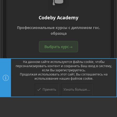
Codeby Academy
Профессиональные курсы с дипломом гос.
образца
Выбрать курс
→
На данном сайте используются файлы cookie, чтобы
персонализировать контент и сохранить Ваш вход в систему,
если Вы зарегистрируетесь.
Продолжая использовать этот сайт, Вы соглашаетесь на
использование наших файлов cookie.
®
Community platform by XenForo
© 2010-2026 XenForo Ltd.
Перевод
®
от Jumuro
Принять
Узнать больше....
Верх
Низ
XenPorta 2 PRO
© Jason Axelrod of
8WAYRUN