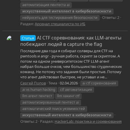
автоматизация пентеста ai
искусственный
интеллект
в
кибербезопасности
Ответы: 2
нейросеть для тестирования безопасности
Раздел:
Арсенал специалиста по ИБ
AI CTF соревнования: как LLM-агенты
Статья
побеждают людей в capture the flag
Последние два года я собирал солверы для CTF на
pwntools и angr - ручная работа, скрипт за скриптом. А
потом на одном университетском CTF LLM-агент
набрал больше очков, чем большинство студенческих
команд. Не потому что задания были простые. Потому
что агент действовал быстрее, не уставал и не...
Сергей Попов
Тема
02.04.2026
ai ctf соревнования
ai vs human hacking
ctf автоматизация
llm агент пентест
llm хакинг ctf
автоматизированный пентест ai
автоматический поиск уязвимостей
искусственный
интеллект
в
кибербезопасности
Ответы: 2
Раздел:
HackerLab: практика и соревнования