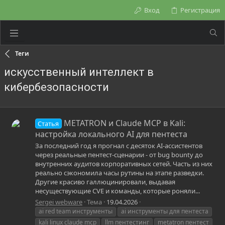
Вход
Регистрация
Теги
искусственный интеллект в
кибербезопасности
METATRON и Claude MCP в Kali:
Статья
настройка локального AI для пентеста
За последний год я прогнал с десяток AI-ассистентов
через реальные пентест-сценарии - от bug bounty до
внутренних аудитов корпоративных сетей. Часть из них
реально сэкономила часы рутины на этапе разведки.
Другие красиво галлюцинировали, выдавая
несуществующие CVE и команды, которые роняли...
Sergei webware
Тема
19.04.2026
ai red team инструменты
ai инструменты для пентеста
kali linux claude mcp
llm пентестинг
metatron пентест