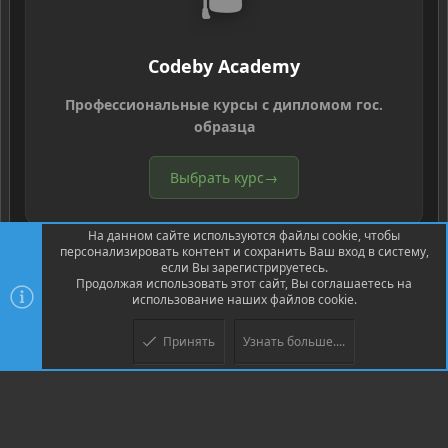
Codeby Academy
Профессиональные курсы с дипломом гос.
образца
Выбрать курс
→
На данном сайте используются файлы cookie, чтобы
персонализировать контент и сохранить Ваш вход в систему,
если Вы зарегистрируетесь.
Продолжая использовать этот сайт, Вы соглашаетесь на
использование наших файлов cookie.
®
Community platform by XenForo
© 2010-2026 XenForo Ltd.
Перевод
®
от Jumuro
Принять
Узнать больше....
Верх
Низ
XenPorta 2 PRO
© Jason Axelrod of
8WAYRUN