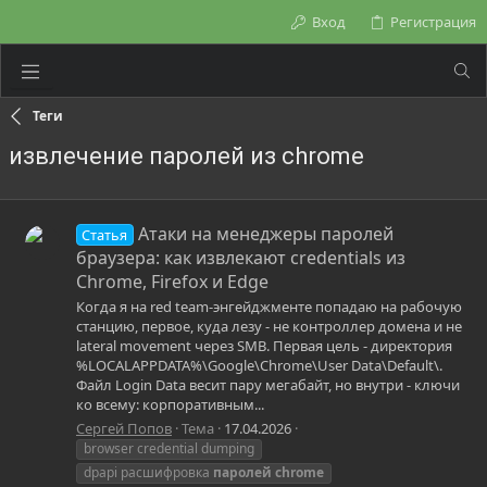
Вход
Регистрация
Теги
извлечение паролей из chrome
Атаки на менеджеры паролей
Статья
браузера: как извлекают credentials из
Chrome, Firefox и Edge
Когда я на red team-энгейджменте попадаю на рабочую
станцию, первое, куда лезу - не контроллер домена и не
lateral movement через SMB. Первая цель - директория
%LOCALAPPDATA%\Google\Chrome\User Data\Default\.
Файл Login Data весит пару мегабайт, но внутри - ключи
ко всему: корпоративным...
Сергей Попов
Тема
17.04.2026
browser credential dumping
dpapi расшифровка
паролей
chrome