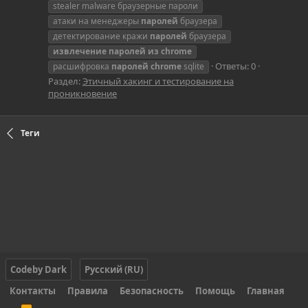
stealer malware браузерные пароли
атаки на менеджеры
паролей
браузера
детектирование кражи
паролей
браузера
извлечение
паролей
из
chrome
Ответы: 0
расшифровка
паролей
chrome
sqlite
Раздел:
Этичный хакинг и тестирование на
проникновение
Теги
Codeby Dark
Русский (RU)
Контакты
Правила
Безопасность
Помощь
Главная