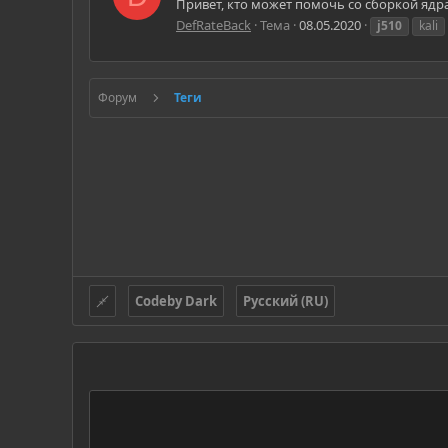
Привет, кто может помочь со сборкой ядра д
DefRateBack
Тема
08.05.2020
j510
kali
Форум
Теги
Codeby Dark
Русский (RU)