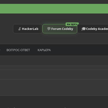
ВЫ ЗДЕСЬ
🔬
💬
🎓
HackerLab
Forum Codeby
Codeby Acad
ВОПРОС-ОТВЕТ
КАРЬЕРА