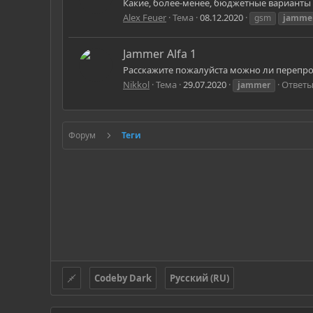
Какие, более-менее, бюджетные варианты 
Alex Feuer
Тема
08.12.2020
gsm
jamme
Jammer Alfa 1
Расскажите пожалуйста можно ли перепроши
Nikkol
Тема
29.07.2020
Ответы
jammer
Форум
Теги
Codeby Dark
Русский (RU)