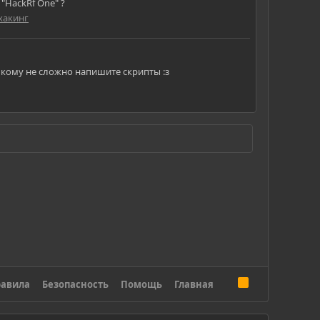
"HackRf One" ?
хакинг
 кому не сложно напишите скрипты :з
R
авила
Безопасность
Помощь
Главная
S
S