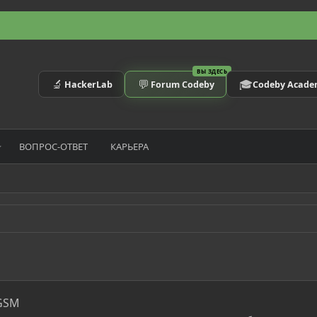
ВЫ ЗДЕСЬ
🔬
💬
🎓
HackerLab
Forum Codeby
Codeby Acad
ВОПРОС-ОТВЕТ
КАРЬЕРА
GSM