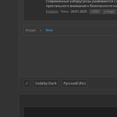
Современные киберугрозы развиваются с н
пристального внимания к безопасности кор
kylukov
Тема
24.01.2025
cd00r
j-magic
Форум
Теги
Codeby Dark
Русский (RU)