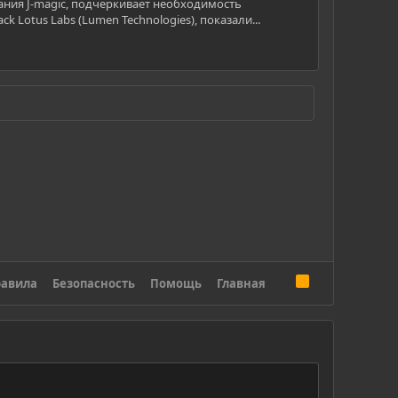
ания J-magic, подчеркивает необходимость
Lotus Labs (Lumen Technologies), показали...
R
авила
Безопасность
Помощь
Главная
S
S