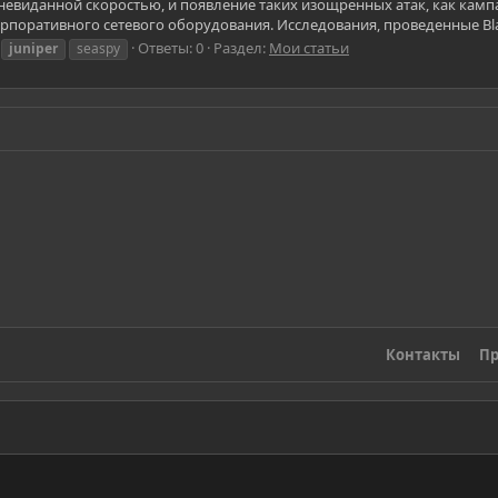
евиданной скоростью, и появление таких изощренных атак, как камп
поративного сетевого оборудования. Исследования, проведенные Black 
Ответы: 0
Раздел:
Мои статьи
juniper
seaspy
Контакты
Пр