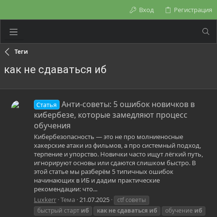
Вход
Регистрация
Теги
как не сдаваться иб
Анти-советы: 5 ошибок новичков в
Статья
кибербезе, которые замедляют процесс
обучения
Кибербезопасность — это не про молниеносные
хакерские атаки из фильмов, а про системный подход,
терпение и упорство. Новички часто ищут лёгкий путь,
игнорируют основы или сдаются слишком быстро. В
этой статье мы разберём 5 типичных ошибок
начинающих в ИБ и дадим практические
рекомендации: что...
Luxkerr
Тема
21.07.2025
ctf советы
быстрый старт
иб
как
не
сдаваться
иб
обучение
иб