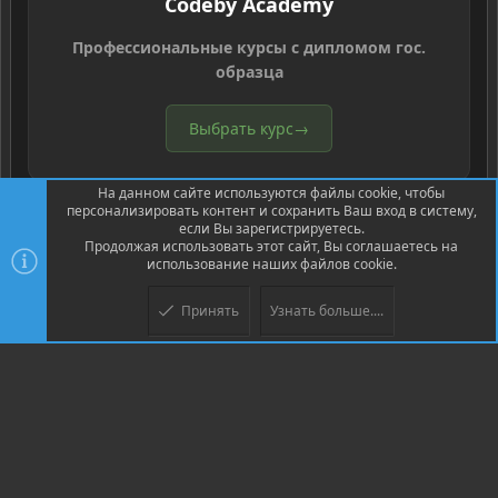
Codeby Academy
Профессиональные курсы с дипломом гос.
образца
Выбрать курс
→
На данном сайте используются файлы cookie, чтобы
персонализировать контент и сохранить Ваш вход в систему,
если Вы зарегистрируетесь.
Продолжая использовать этот сайт, Вы соглашаетесь на
использование наших файлов cookie.
®
Community platform by XenForo
© 2010-2026 XenForo Ltd.
Перевод
®
от Jumuro
Принять
Узнать больше....
Верх
Низ
XenPorta 2 PRO
© Jason Axelrod of
8WAYRUN