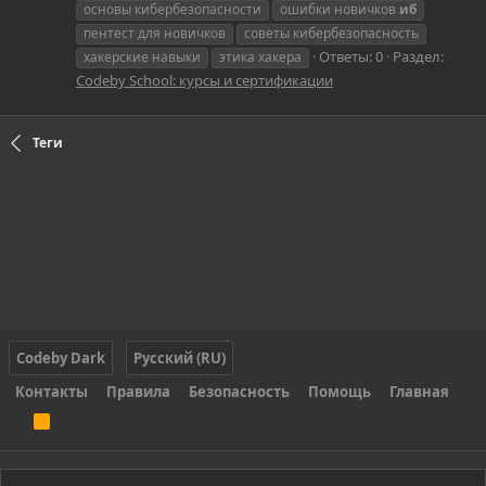
основы кибербезопасности
ошибки новичков
иб
пентест для новичков
советы кибербезопасность
Ответы: 0
Раздел:
хакерские навыки
этика хакера
Codeby School: курсы и сертификации
Теги
Codeby Dark
Русский (RU)
Контакты
Правила
Безопасность
Помощь
Главная
R
S
S