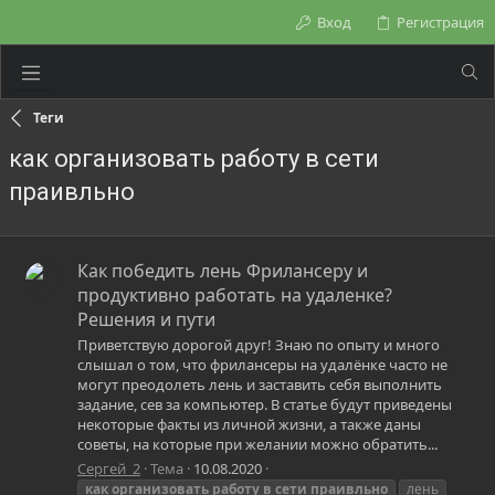
Вход
Регистрация
Теги
как организовать работу в сети
праивльно
Как победить лень Фрилансеру и
продуктивно работать на удаленке?
Решения и пути
Приветствую дорогой друг! Знаю по опыту и много
слышал о том, что фрилансеры на удалёнке часто не
могут преодолеть лень и заставить себя выполнить
задание, сев за компьютер. В статье будут приведены
некоторые факты из личной жизни, а также даны
советы, на которые при желании можно обратить...
Сергей_2
Тема
10.08.2020
как
организовать
работу
в
сети
праивльно
лень