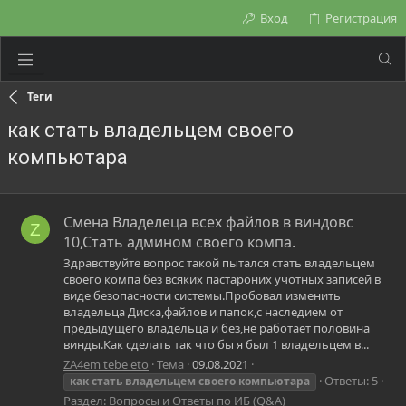
Вход
Регистрация
Теги
как стать владельцем своего
компьютара
Смена Владелеца всех файлов в виндовс
Z
10,Стать админом своего компа.
Здравствуйте вопрос такой пытался стать владельцем
своего компа без всяких пастароних учотных записей в
виде безопасности системы.Пробовал изменить
владельца Диска,файлов и папок,с наследием от
предыдущего владельца и без,не работает половина
винды.Как сделать так что бы я был 1 владельцем в...
ZA4em tebe eto
Тема
09.08.2021
Ответы: 5
как
стать
владельцем
своего
компьютара
Раздел:
Вопросы и Ответы по ИБ (Q&A)