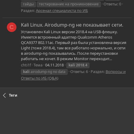
Ответы: 0
гайды
тестирование на проникновение
Раздел:
Арсенал специалиста по ИБ
Kali Linux. Airodump-ng не показывает сети.
C
Установлен Kali Linux версии 2018.4 на USB-флешку.
Имеется встроенный адаптер Qualcomm Atheros
QCA9377 802.11ac. Пeрвый раз была установлена версия
Light (тоже 2018.4), там все работало нормально, и сети
в airodump-ng показывались. После переустановки
работать не хочет. В режим Monitor переходит...
chti1f
Тема
04.11.2018
kali
2018.4
Ответы: 6
Раздел:
Вопросы и
kali
airodump-ng no data
Ответы по ИБ (Q&A)
Теги