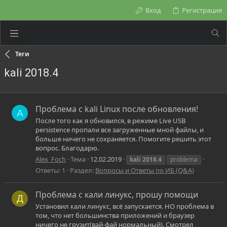
Вход
Регистрация
Теги
kali 2018.4
Проблема с kali Linux после обновления!
A
После того как я обновился, в режиме Live USB
persistence пропали все загруженные мной файлы, и
больше ничего не сохраняется. Помогите решить этот
вопрос. Благодарю.
Alex_Foch
Тема
12.02.2019
kali
2018.4
problema
Ответы: 1
Раздел:
Вопросы и Ответы по ИБ (Q&A)
Проблема с кали линукс, прошу помощи
Д
Установил кали линукс, всё запускается. НО проблема в
том, что нет большинства приложений и браузер
ничего не грузит(вай-фай нормальный). Смотрел