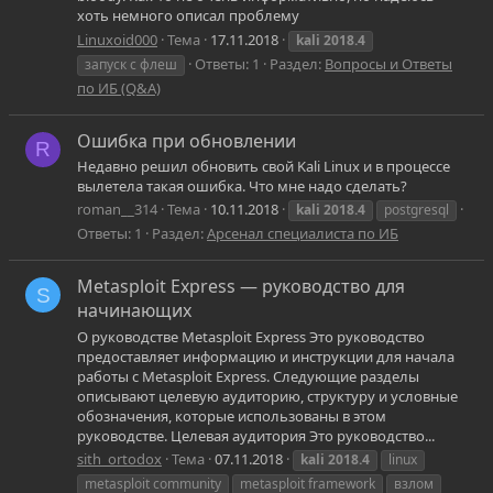
хоть немного описал проблему
Linuxoid000
Тема
17.11.2018
kali
2018.4
Ответы: 1
Раздел:
Вопросы и Ответы
запуск с флеш
по ИБ (Q&A)
Ошибка при обновлении
R
Недавно решил обновить свой Kali Linux и в процессе
вылетела такая ошибка. Что мне надо сделать?
roman__314
Тема
10.11.2018
kali
2018.4
postgresql
Ответы: 1
Раздел:
Арсенал специалиста по ИБ
Metasploit Express — руководство для
S
начинающих
О руководстве Metasploit Express Это руководство
предоставляет информацию и инструкции для начала
работы с Metasploit Express. Следующие разделы
описывают целевую аудиторию, структуру и условные
обозначения, которые использованы в этом
руководстве. Целевая аудитория Это руководство...
sith_ortodox
Тема
07.11.2018
kali
2018.4
linux
metasploit community
metasploit framework
взлом