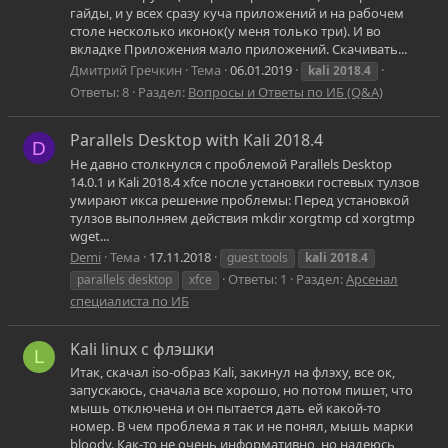
гайды, и у всех сразу куча приложений и на рабочем
столе несколько иконок(у меня только три). И во
вкладке Приложения мало приложений. Скачивать...
Дмитрий Гречкин
Тема
06.01.2019
kali
2018.4
Ответы: 8
Раздел:
Вопросы и Ответы по ИБ (Q&A)
Parallels Desktop with Kali 2018.4
D
Не давно столкнулся с проблемой Parallels Desktop
14.0.1 и Kali 2018.4 xfce после установки гостевых тулзов
умирают икса решение проблемы: Перед установкой
тулзов выполняем действия mkdir xorgtmp cd xorgtmp
wget...
Demi
Тема
17.11.2018
guest tools
kali
2018.4
Ответы: 1
Раздел:
Арсенал
parallels desktop
xfce
специалиста по ИБ
Kali linux с флэшки
L
Итак, скачал iso-образ Kali, закинул на флэху, все ок,
запускаюсь, сначала все хорошо, но потом пишет, что
мышь отключена и он пытается дать ей какой-то
номер. В чем проблема я так и не понял, мышь марки
bloody. Как-то не очень информативно, но надеюсь