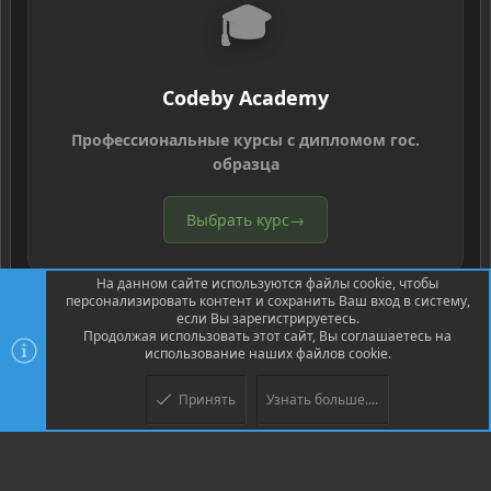
🎓
Codeby Academy
Профессиональные курсы с дипломом гос.
образца
Выбрать курс
→
На данном сайте используются файлы cookie, чтобы
персонализировать контент и сохранить Ваш вход в систему,
если Вы зарегистрируетесь.
Продолжая использовать этот сайт, Вы соглашаетесь на
использование наших файлов cookie.
®
Community platform by XenForo
© 2010-2026 XenForo Ltd.
Перевод
®
от Jumuro
Принять
Узнать больше....
Верх
Низ
XenPorta 2 PRO
© Jason Axelrod of
8WAYRUN