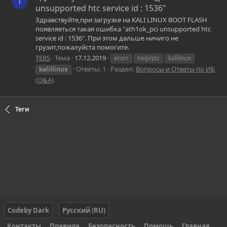
T
unsupported htc service id : 1536"
Здравствуйте,при загрузке на KALI LINUX BOOT FLASH
появляеться такая ошибка "ath1ok_pci unsupported htc
service id : 1536". При этом дальше ничиго не
грузит,пожалуйста помогите.
TERS
Тема
17.12.2019
erorr
help/plz
kalilinux
Ответы: 1
Раздел:
Вопросы и Ответы по ИБ
kalillinux
(Q&A)
Теги
Codeby Dark
Русский (RU)
Контакты
Правила
Безопасность
Помощь
Главная