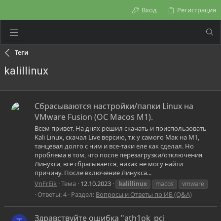
Вход
Регистрация
Теги
kalillinux
Сбрасываются настройки/папки Linux на
VMware Fusion (ОС Macos M1).
Всем привет. На днях решил скачать и поиспользовать
Kali Linux, скачал Live версию, т.к у самого Мак на М1,
танцевал долго с ним и все-таки еле как сделал. Но
проблема в том, что после перезагрузки/отключения
Линукса, все сбрасывается, никак не могу найти
причину. После включение Линукса...
VnFrEik
Тема
12.10.2023
kalillinux
macos
vmware
Ответы: 4
Раздел:
Вопросы и Ответы по ИБ (Q&A)
Здравствуйте ошибка "ath1ok_pci