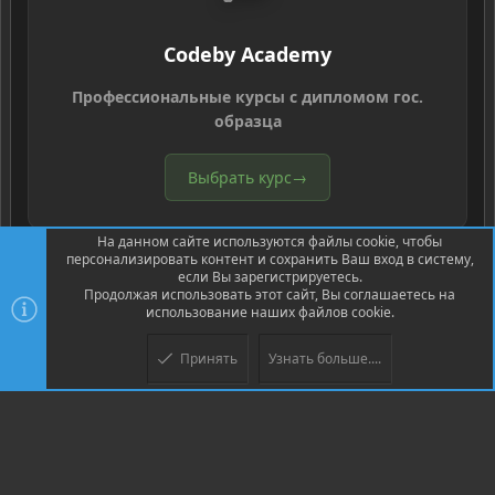
Codeby Academy
Профессиональные курсы с дипломом гос.
образца
Выбрать курс
→
На данном сайте используются файлы cookie, чтобы
персонализировать контент и сохранить Ваш вход в систему,
если Вы зарегистрируетесь.
Продолжая использовать этот сайт, Вы соглашаетесь на
использование наших файлов cookie.
®
Community platform by XenForo
© 2010-2026 XenForo Ltd.
Перевод
®
от Jumuro
Принять
Узнать больше....
Верх
Низ
XenPorta 2 PRO
© Jason Axelrod of
8WAYRUN