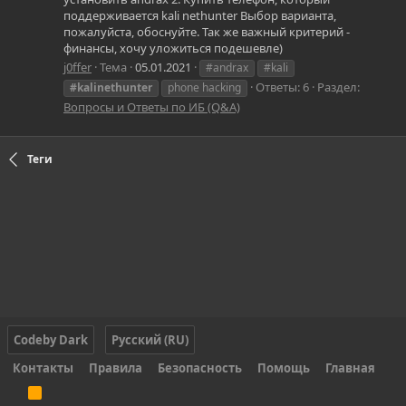
поддерживается kali nethunter Выбор варианта,
пожалуйста, обоснуйте. Так же важный критерий -
финансы, хочу уложиться подешевле)
j0ffer
Тема
05.01.2021
#andrax
#kali
Ответы: 6
Раздел:
#kalinethunter
phone hacking
Вопросы и Ответы по ИБ (Q&A)
Теги
Codeby Dark
Русский (RU)
Контакты
Правила
Безопасность
Помощь
Главная
R
S