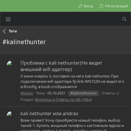
Вход
Регистрация
Теги
#kalinethunter
Проблема с kali nethunter(Не видит
внешний wifi адаптер)
У меня oneplus 3, поставил на него kali nethunter. При
подключении wifi адаптера Tp-link-WN722N не видит его
в ifconfig, в lsusb отображается
Mishan
Тема
05.10.2021
Ответы: 2
#kalinethunter
Раздел:
Вопросы и Ответы по ИБ (Q&A)
kali nethunter или andrax
Всем привет! Хочу приобрести новый телефон, выбор
такой: 1. Купить мощный телефон с кастомным ядром и
установить andrax 2. Купить телефон, который