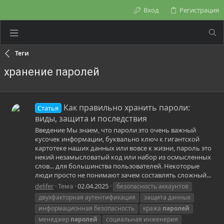
Вход
Регистрация
Теги
хранение паролей
Как правильно хранить пароли:
Статья
виды, защита и последствия
Введение Мы знаем, что пароли это очень важный
кусочек информации, буквально ключ к гигантской
картотеке наших данных или вовсе к жизни, пароль это
некий незамысловатый код или набор из осмысленных
слов... для большинства пользователей. Некоторые
люди просто не понимают зачем составлять сложный...
delifer
Тема
02.04.2025
безопасность аккаунтов
двухфакторная аутентификация
защита данных
информационная безопасность
кража
паролей
менеджер
паролей
социальная инженерия