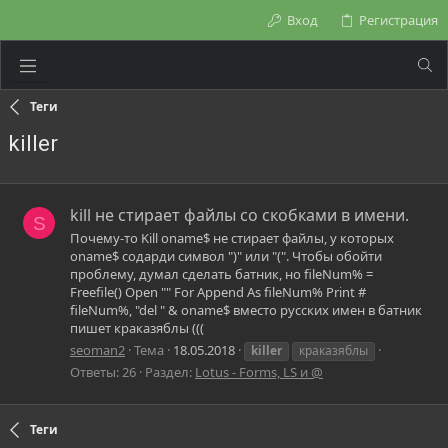
Вход
Регистрация
Теги
killer
kill не стирает файлы со скобками в имени.
S
Почему-то Kill oname$ не стирает файлы, у которых
oname$ содарди символ ")" или "(". Чтобы обойти
проблему, думал сделать батник, но fileNum% =
Freefile() Open "" For Append As fileNum% Print #
fileNum%, "del " & oname$ вместо русских имен в батник
пишет краказяблы (((
seoman2
Тема
18.05.2018
killer
краказяблы
Ответы: 26
Раздел:
Lotus - Forms, LS и @
Теги