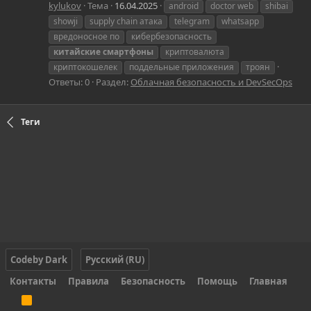
kylukov
Тема
16.04.2025
android
doctor web
shibai
showji
supply chain атака
telegram
whatsapp
вредоносное по
кибербезопасность
китайские
смартфоны
криптовалюта
криптокошелек
поддельные приложения
троян
Ответы: 0
Раздел:
Облачная безопасность и DevSecOps
Теги
Codeby Dark
Русский (RU)
Контакты
Правила
Безопасность
Помощь
Главная
R
S