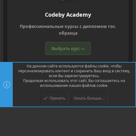
Codeby Academy
Профессиональные курсы с дипломом гос.
образца
Выбрать курс
→
На данном сайте используются файлы cookie, чтобы
персонализировать контент и сохранить Ваш вход в систему,
если Вы зарегистрируетесь.
Продолжая использовать этот сайт, Вы соглашаетесь на
использование наших файлов cookie.
®
Community platform by XenForo
© 2010-2026 XenForo Ltd.
Перевод
®
от Jumuro
Принять
Узнать больше....
Верх
Низ
XenPorta 2 PRO
© Jason Axelrod of
8WAYRUN