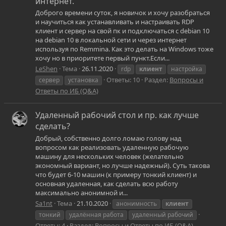
интернет.
Доброго времени суток, я новичок и хочу разобраться
и научиться как устанавливать и настраивать RDP
клиент и сервер на свой пк и подключаться с debian 10
на debian 10 в локальной сети и через интернет
используя по Remmina. Как это делать на Windows тоже
хочу но в приоритете первый пункт.Если...
LeShen
Тема
26.11.2020
rdp
клиент
настройка
Ответы: 10
Раздел:
Вопросы и
сервер
установка
Ответы по ИБ (Q&A)
Удаленный рабочий стол и пр. как лучше
сделать?
Добрый, собственно долго ломаю голову над
вопросом как реализовать удаленную рабочую
машину для нескольких человек (желательно
экономный вариант, но лучше надежный). Суть такова
что будет 6-10 машин (к примеру тонкий клиент) и
основная удаленная, как сделать всю работу
максимально анонимной и...
Sa1nt
Тема
21.10.2020
анонимность
клиент
тонкий
удалённая работа
удаленный рабочий
Ответы: 4
Раздел:
Вопросы и Ответы по ИБ (Q&A)