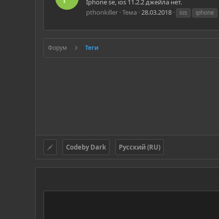
Iphone se, ios 11.2.2 джейла нет.
pthonkiller
Тема
28.03.2018
ios
iphone
Форум
Теги
Codeby Dark
Русский (RU)