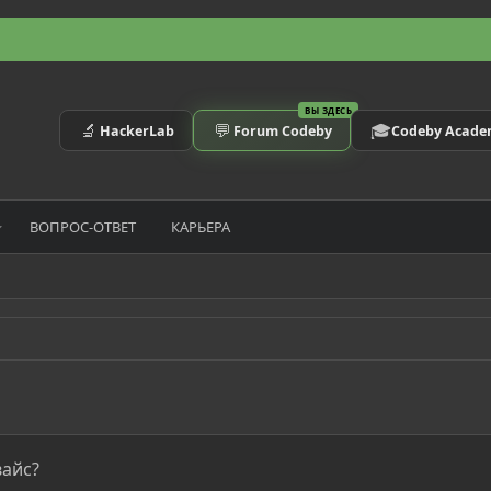
ВЫ ЗДЕСЬ
🔬
💬
🎓
HackerLab
Forum Codeby
Codeby Acad
ВОПРОС-ОТВЕТ
КАРЬЕРА
вайс?