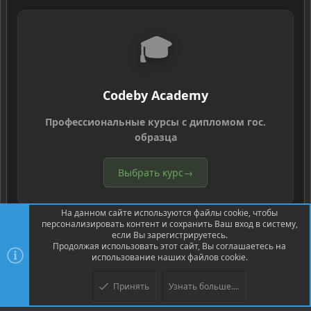
🎓
Codeby Academy
Профессиональные курсы с дипломом гос.
образца
Выбрать курс
→
На данном сайте используются файлы cookie, чтобы
персонализировать контент и сохранить Ваш вход в систему,
если Вы зарегистрируетесь.
Продолжая использовать этот сайт, Вы соглашаетесь на
использование наших файлов cookie.
®
Community platform by XenForo
© 2010-2026 XenForo Ltd.
Перевод
®
от Jumuro
Принять
Узнать больше....
Верх
Низ
XenPorta 2 PRO
© Jason Axelrod of
8WAYRUN