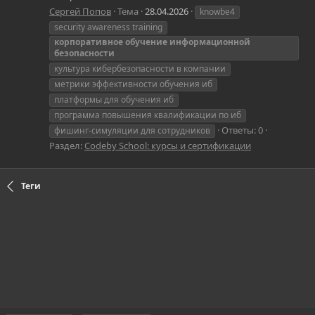
Сергей Попов
Тема
28.04.2026
knowbe4
security awareness training
корпоративное
обучение
информационной
безопасности
культура кибербезопасности в компании
метрики эффективности обучения иб
платформы для обучения иб
программа повышения квалификации по иб
Ответы: 0
фишинг-симуляции для сотрудников
Раздел:
Codeby School: курсы и сертификации
Теги