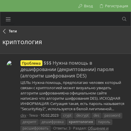
Вход
Регистрация
Теги
криптология
$$$ Нужна помощь в
Проблема
дешифровании (декриптовании) пароля
(алгоритм шифрования DES)
ЦЕЛЬ: Нужна помощь, предполагаю человек который
связан с криптологией может визуально увидеть
алгоритм шифрования(на официальном сайте
написано что алгоритм шифрования DES). ИСХОДНАЯ
ИНФОРМАЦИЯ: Ситуация такая, есть пароль называется
"SecurityKey2", используется в белой лигитимной...
cky
Тема
10.02.2023
crypt
decrypt
des
password
декрипт
дешифровка
криптология
пароль
Ответы: 3
Раздел:
Общение и
расшифровать