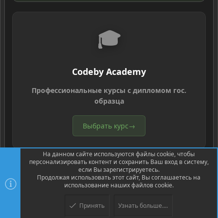
🎓
Codeby Academy
Профессиональные курсы с дипломом гос.
образца
Выбрать курс
→
На данном сайте используются файлы cookie, чтобы
персонализировать контент и сохранить Ваш вход в систему,
если Вы зарегистрируетесь.
Продолжая использовать этот сайт, Вы соглашаетесь на
использование наших файлов cookie.
®
Community platform by XenForo
© 2010-2026 XenForo Ltd.
Перевод
®
от Jumuro
Принять
Узнать больше....
Верх
Низ
XenPorta 2 PRO
© Jason Axelrod of
8WAYRUN