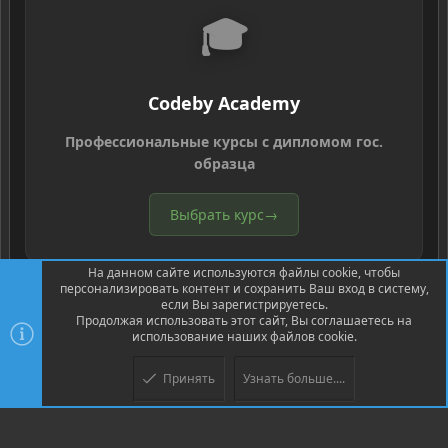
🎓
Codeby Academy
Профессиональные курсы с дипломом гос.
образца
Выбрать курс
→
На данном сайте используются файлы cookie, чтобы
персонализировать контент и сохранить Ваш вход в систему,
если Вы зарегистрируетесь.
Продолжая использовать этот сайт, Вы соглашаетесь на
использование наших файлов cookie.
®
Community platform by XenForo
© 2010-2026 XenForo Ltd.
Перевод
®
от Jumuro
Принять
Узнать больше....
Верх
Низ
XenPorta 2 PRO
© Jason Axelrod of
8WAYRUN