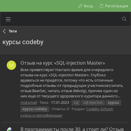
Вход
Регистрация
Теги
курсы codeby
Отзыв на курс «SQL-injection Master»
M
Всех приветствую! Настало время для очередного
отзыва на курс «SQL-injection Master». Глубоко
вдаваться не придётся, потому что есть отличные
подробные отзывы от предыдущих участников (читать
отзыв BearSec, читать отзыв debolg), причем один из
них еще от текущего здоровского куратора данного...
msksmail
Тема
17.01.2023
sql
sql-injection
курсы
Ответы: 0
Раздел:
Codeby School:
курсы
codeby
курсы и сертификации
В программисты после 30, а стоит ли? Отзыв