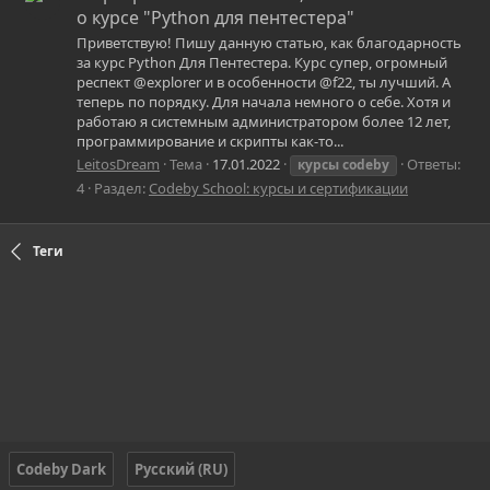
о курсе "Python для пентестера"
Приветствую! Пишу данную статью, как благодарность
за курс Python Для Пентестера. Курс супер, огромный
респект @explorer и в особенности @f22, ты лучший. А
теперь по порядку. Для начала немного о себе. Хотя и
работаю я системным администратором более 12 лет,
программирование и скрипты как-то...
LeitosDream
Тема
17.01.2022
Ответы:
курсы
codeby
4
Раздел:
Codeby School: курсы и сертификации
Теги
Codeby Dark
Русский (RU)