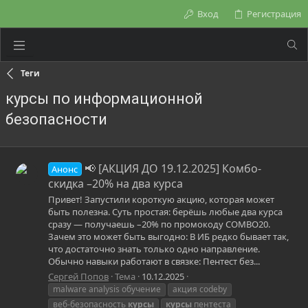
Вход
Регистрация
Теги
курсы по информационной
безопасности
📢 [АКЦИЯ ДО 19.12.2025] Комбо-
Анонс
скидка –20% на два курса
Привет! Запустили короткую акцию, которая может
быть полезна. Суть простая: берёшь любые два курса
сразу — получаешь –20% по промокоду COMBO20.
Зачем это может быть выгодно: В ИБ редко бывает так,
что достаточно знать только одно направление.
Обычно навыки работают в связке: Пентест без...
Сергей Попов
Тема
10.12.2025
malware analysis обучение
акция codeby
веб-безопасность
курсы
курсы
пентеста