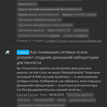
курсы
по
иб
курсы
по
информационной
безопасности
курсы
реверс инжиниринга
курсы
этичного хакера
обучение кибербезопасности
обучение кибербезопасности онлайн
обучение хакингу
по
дготовка к ctf
промокод
сетевая безопасность
курсы
скидка на
курсы
Ответы: 0
Раздел:
Codeby School: курсы и сертификации
Как понимание сетевых основ
Статья
ускоряет создание домашней лаборатории
для пентеста
Вы потратили неделю на настройку виртуальных
машин, но Kali Linux не видит Metasploitable? Знакомая
ситуация? В 90% случаев проблема — в непонимании
сетевых основ. Разберемся, как избежать этой ловушки.
Домашняя лаборатория — must-have для пентестера.
Но без фундаментальных знаний сетей вы...
Сергей Попов
Тема
06.06.2025
host-only адаптер
kali linux
metasploitable
nmap
диагностика сети
домашняя лаборатория пентест