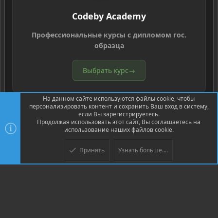
Codeby Academy
Профессиональные курсы с дипломом гос.
образца
Выбрать курс
→
На данном сайте используются файлы cookie, чтобы
персонализировать контент и сохранить Ваш вход в систему,
если Вы зарегистрируетесь.
Продолжая использовать этот сайт, Вы соглашаетесь на
использование наших файлов cookie.
®
Community platform by XenForo
© 2010-2026 XenForo Ltd.
Перевод
®
от Jumuro
Принять
Узнать больше....
Верх
Низ
XenPorta 2 PRO
© Jason Axelrod of
8WAYRUN