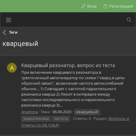
Вход
Регистрация
Теги
кварцевый
Кварцевый резонатор, вопрос из теста
A
При включении кварцевого резонатора в
трехточечный автогенератор по схеме \"кварц в цепи
обратной связи\", возможная частота автоколебаний
обычно... 1) Совпадает с частотой параллельного
резонанса кварца 2) Лежит в интервале между
частотами последовательного и параллельного
резонанса кварца 3)...
Anamora
Тема
06.06.2020
кварцевый
Ответы: 0
Раздел:
Вопросы и
радиотехника
частота
Ответы по ИБ (Q&A)