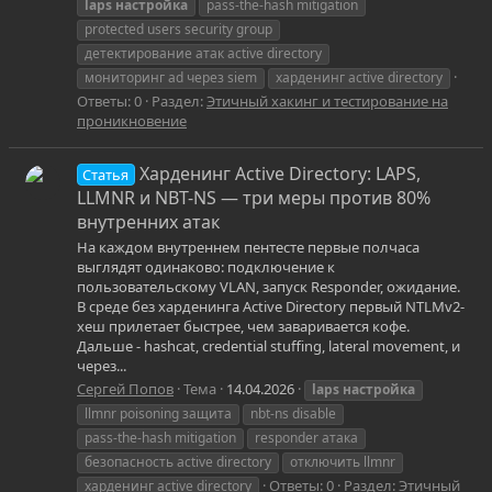
laps
настройка
pass-the-hash mitigation
protected users security group
детектирование атак active directory
мониторинг ad через siem
харденинг active directory
Ответы: 0
Раздел:
Этичный хакинг и тестирование на
проникновение
Харденинг Active Directory: LAPS,
Статья
LLMNR и NBT-NS — три меры против 80%
внутренних атак
На каждом внутреннем пентесте первые полчаса
выглядят одинаково: подключение к
пользовательскому VLAN, запуск Responder, ожидание.
В среде без харденинга Active Directory первый NTLMv2-
хеш прилетает быстрее, чем заваривается кофе.
Дальше - hashcat, credential stuffing, lateral movement, и
через...
Сергей Попов
Тема
14.04.2026
laps
настройка
llmnr poisoning защита
nbt-ns disable
pass-the-hash mitigation
responder атака
безопасность active directory
отключить llmnr
Ответы: 0
Раздел:
Этичный
харденинг active directory