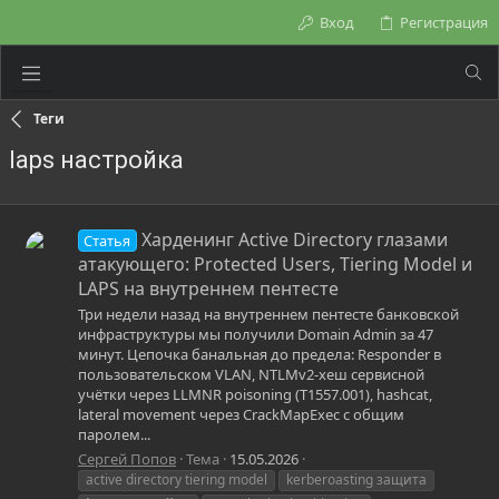
Вход
Регистрация
Теги
laps настройка
Харденинг Active Directory глазами
Статья
атакующего: Protected Users, Tiering Model и
LAPS на внутреннем пентесте
Три недели назад на внутреннем пентесте банковской
инфраструктуры мы получили Domain Admin за 47
минут. Цепочка банальная до предела: Responder в
пользовательском VLAN, NTLMv2-хеш сервисной
учётки через LLMNR poisoning (T1557.001), hashcat,
lateral movement через CrackMapExec с общим
паролем...
Сергей Попов
Тема
15.05.2026
active directory tiering model
kerberoasting защита