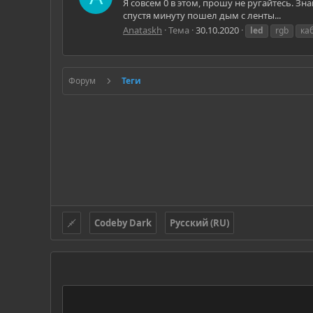
Я совсем 0 в этом, прошу не ругайтесь. Зн
спустя минуту пошел дым с ленты...
Anataskh
Тема
30.10.2020
led
rgb
ка
Форум
Теги
Codeby Dark
Русский (RU)