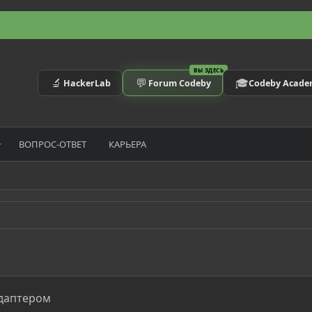
ВЫ ЗДЕСЬ
🔬
💬
🎓
HackerLab
Forum Codeby
Codeby Acad
ВОПРОС-ОТВЕТ
КАРЬЕРА
адаптером