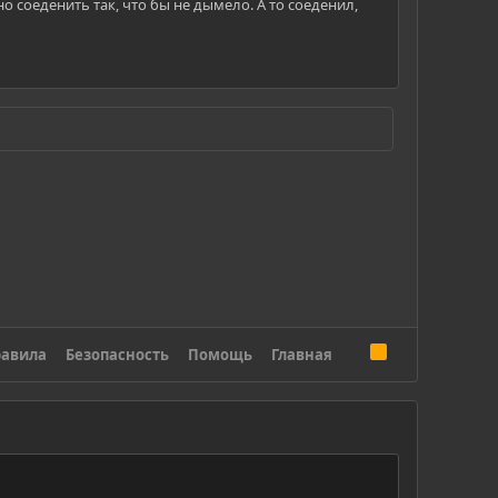
но соеденить так, что бы не дымело. А то соеденил,
R
авила
Безопасность
Помощь
Главная
S
S