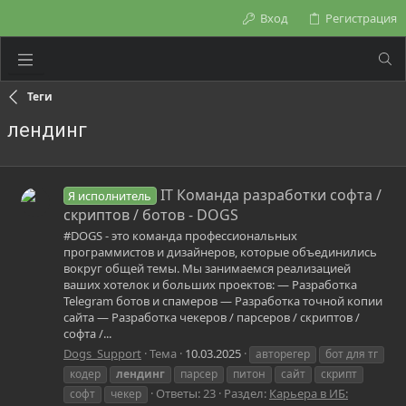
Вход
Регистрация
Теги
лендинг
IT Команда разработки софта /
Я исполнитель
скриптов / ботов - DOGS
#DOGS - это команда профессиональных
программистов и дизайнеров, которые объединились
вокруг общей темы. Мы занимаемся реализацией
ваших хотелок и больших проектов: — Разработка
Telegram ботов и спамеров — Разработка точной копии
сайта — Разработка чекеров / парсеров / скриптов /
софта /...
Dogs_Support
Тема
10.03.2025
авторегер
бот для тг
кодер
лендинг
парсер
питон
сайт
скрипт
Ответы: 23
Раздел:
Карьера в ИБ:
софт
чекер