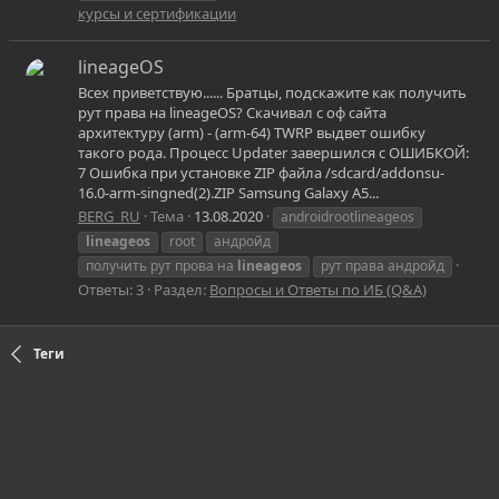
курсы и сертификации
lineageOS
Всех приветствую...... Братцы, подскажите как получить
рут права на lineageOS? Скачивал с оф сайта
архитектуру (arm) - (arm-64) TWRP выдвет ошибку
такого рода. Процесс Updater завершился с ОШИБКОЙ:
7 Ошибка при установке ZIP файла /sdcard/addonsu-
16.0-arm-singned(2).ZIP Samsung Galaxy A5...
BERG_RU
Тема
13.08.2020
androidrootlineageos
lineageos
root
андройд
получить рут прова на
lineageos
рут права андройд
Ответы: 3
Раздел:
Вопросы и Ответы по ИБ (Q&A)
Теги