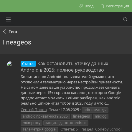
Вход
Регистрация
Теги
lineageos
Как остановить утечку данных
Статья
Android в 2025: полное руководство
Большинство Android-пользователей думают, что
отключили телеметрию через настройки приватности.
На самом деле ваше устройство продолжает сливать
данные через 15+ скрытых каналов, о которых Google
предпочитает молчать. Сейчас разберем, как Android
реально шпионит за тобой в 2025 году и что с...
Сергей Попов
Тема
17.08.2025
adb команды
android приватность 2025
lineageos
microg
mitmproxy
защита данных android
Ответы: 5
Раздел:
Codeby School:
телеметрия google