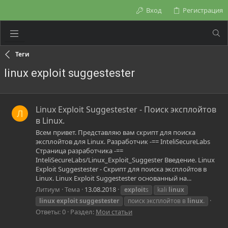
Вход
Регистрация
Теги
linux exploit suggestester
Linux Exploit Suggestester - Поиск эксплойтов
Л
в Linux.
Всем привет. Представляю вам скрипт для поиска
эксплойтов для Linux. Разработчик -== InteliSecureLabs
Страница разработчика -==
InteliSecureLabs/Linux_Exploit_Suggester Введение. Linux
Exploit Suggestester - Скрипт для поиска эксплойтов в
Linux. Linux Exploit Suggestester основанный на...
Литиум
Тема
13.08.2018
exploit
s
kali
linux
linux
exploit
suggestester
поиск эксплойтов в
linux
.
Ответы: 0
Раздел:
Мои статьи