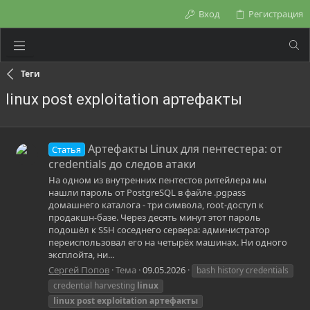
Вход
Регистрация
Теги
linux post exploitation артефакты
Артефакты Linux для пентестера: от
Статья
credentials до следов атаки
На одном из внутренних пентестов ритейлера мы
нашли пароль от PostgreSQL в файле .pgpass
домашнего каталога - три символа, root-доступ к
продакшн-базе. Через десять минут этот пароль
подошёл к SSH соседнего сервера: администратор
переиспользовал его на четырёх машинах. Ни одного
эксплойта, ни...
Сергей Попов
Тема
09.05.2026
bash history credentials
credential harvesting
linux
linux
post
exploitation
артефакты