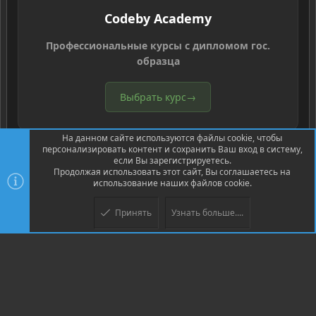
Codeby Academy
Профессиональные курсы с дипломом гос.
образца
Выбрать курс
→
На данном сайте используются файлы cookie, чтобы
персонализировать контент и сохранить Ваш вход в систему,
если Вы зарегистрируетесь.
Продолжая использовать этот сайт, Вы соглашаетесь на
использование наших файлов cookie.
®
Community platform by XenForo
© 2010-2026 XenForo Ltd.
Перевод
®
от Jumuro
Принять
Узнать больше....
Верх
Низ
XenPorta 2 PRO
© Jason Axelrod of
8WAYRUN