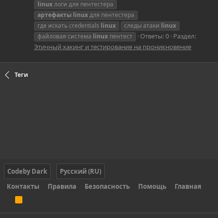
linux
логи для пентестера
артефакты
linux
для пентестера
где искать credentials
linux
следы атаки
linux
Ответы: 0
Раздел:
файловая система
linux
пентест
Этичный хакинг и тестирование на проникновение
Теги
Codeby Dark
Русский (RU)
Контакты
Правила
Безопасность
Помощь
Главная
R
S
S