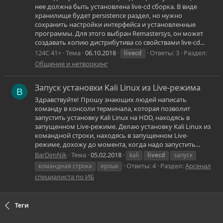
нее должна быть установлена live-cd сборка. В виде
хранилище будет persistence раздел, но нужно
сохранить настройки интерфейса и установленные
программы. Для этого выбран Remastersys, он может
создавать копию дистрибутива со свойствами live-cd...
124C 41+
Тема
06.10.2018
Ответы: 3
Раздел:
livecd
Общение и нетворкинг
Запуск установки Kali Linux из Live-режима
B
Здравствуйте! Прошу знающих людей написать
команду в консоли терминала, которая позволит
запустить установку Kali Linux на HDD, находясь в
запущенном Live-режиме. Делаю установку Kali Linux из
командной строки, находясь в запущенном Live-
режиме, дохожу до момента, когда надо запустить...
BarDimNik
Тема
05.02.2018
kali
livecd
запуск
Ответы: 4
Раздел:
Арсенал
командная строка
ярлык
специалиста по ИБ
Теги