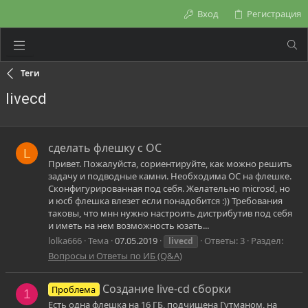
Вход
Регистрация
Теги
livecd
сделать флешку с ОС
L
Привет. Пожалуйста, сориентируйте, как можно решить
задачу и подводные камни. Необходима ОС на флешке.
Сконфигурированная под себя. Желательно microsd, но
и юсб флешка влезет если понадобится :)) Требования
таковы, что мнн нужно настроить дистрибутив под себя
и иметь на нем возможность юзать...
lolka666
Тема
07.05.2019
Ответы: 3
Раздел:
livecd
Вопросы и Ответы по ИБ (Q&A)
Создание live-cd сборки
Проблема
1
Есть одна флешка на 16 ГБ, подчищена Гутманом, на